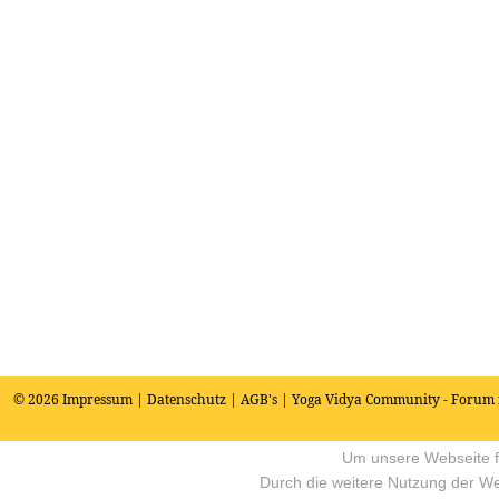
© 2026
Impressum
|
Datenschutz
|
AGB's
| Yoga Vidya Community - Forum 
Um unsere Webseite fü
Durch die weitere Nutzung der W