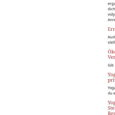
erg
dich
vidy
Anr
Ern
Aust
stel
Öko
Ve
Gib 
Yog
pri
Yoga
du 
Yog
Ste
Rec