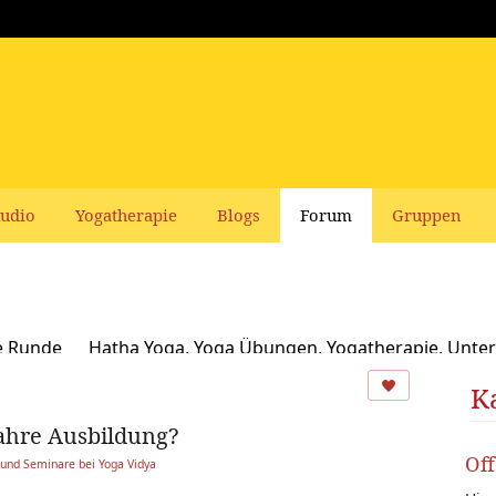
udio
Yogatherapie
Blogs
Forum
Gruppen
e Runde
Hatha Yoga, Yoga Übungen, Yogatherapie, Unter
Ayurveda
Schamanismus, Naturspiritualität und Yoga
K
ahre Ausbildung?
usbildungen und Seminare bei Yoga Vidya
Ernährung, Re
Of
und Seminare bei Yoga Vidya
oga Bücher, CDs, DVDs und Co - privater Verkauf
Yogaleh