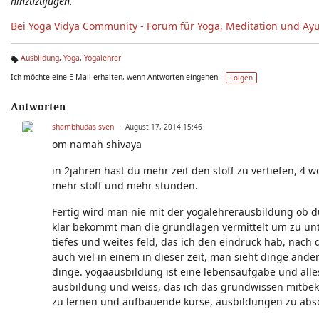
hinzuzufügen.
Bei Yoga Vidya Community - Forum für Yoga, Meditation und Ay
Ausbildung
,
Yoga
,
Yogalehrer
Ta
Ich möchte eine E-Mail erhalten, wenn Antworten eingehen –
Folgen
g
s:
Antworten
shambhudas sven
August 17, 2014 15:46
om namah shivaya
in 2jahren hast du mehr zeit den stoff zu vertiefen, 4 
mehr stoff und mehr stunden.
Fertig wird man nie mit der yogalehrerausbildung ob d
klar bekommt man die grundlagen vermittelt um zu unter
tiefes und weites feld, das ich den eindruck hab, nach 
auch viel in einem in dieser zeit, man sieht dinge an
dinge. yogaausbildung ist eine lebensaufgabe und alles 
ausbildung und weiss, das ich das grundwissen mitbe
zu lernen und aufbauende kurse, ausbildungen zu abso