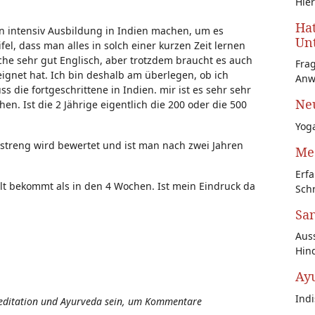
Hier
Hat
en intensiv Ausbildung in Indien machen, um es
Unt
fel, dass man alles in solch einer kurzen Zeit lernen
he sehr gut Englisch, aber trotzdem braucht es auch
Fra
ignet hat. Ich bin deshalb am überlegen, ob ich
Anw
s die fortgeschrittene in Indien. mir ist es sehr sehr
Neu
n. Ist die 2 Jährige eigentlich die 200 oder die 500
Yoga
 streng wird bewertet und ist man nach zwei Jahren
Med
Erfa
lt bekommt als in den 4 Wochen. Ist mein Eindruck da
Schr
San
Auss
Hin
Ay
Ind
Meditation und Ayurveda sein, um Kommentare