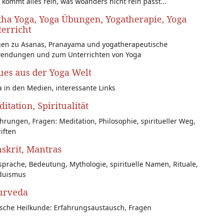
 kommt alles rein, was woanders nicht rein passt...
ha Yoga, Yoga Übungen, Yogatherapie, Yoga
erricht
gen zu Asanas, Pranayama und yogatherapeutische
endungen und zum Unterrichten von Yoga
es aus der Yoga Welt
 in den Medien, interessante Links
itation, Spiritualität
hrungen, Fragen: Meditation, Philosophie, spiritueller Weg,
iften
skrit, Mantras
prache, Bedeutung, Mythologie, spirituelle Namen, Rituale,
duismus
urveda
ische Heilkunde: Erfahrungsaustausch, Fragen