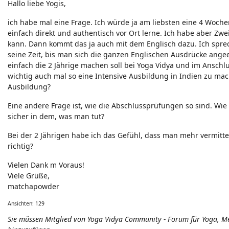
Hallo liebe Yogis,
Neuigkeiten - Feedback - Anregungen zum Yoga-Forum
ich habe mal eine Frage. Ich würde ja am liebsten eine 4 Woch
einfach direkt und authentisch vor Ort lerne. Ich habe aber Zwei
kann. Dann kommt das ja auch mit dem Englisch dazu. Ich sprec
seine Zeit, bis man sich die ganzen Englischen Ausdrücke angee
einfach die 2 Jährige machen soll bei Yoga Vidya und im Anschlus
wichtig auch mal so eine Intensive Ausbildung in Indien zu mache
Ausbildung?
Eine andere Frage ist, wie die Abschlussprüfungen so sind. Wie
sicher in dem, was man tut?
Bei der 2 Jährigen habe ich das Gefühl, dass man mehr vermitte
richtig?
Vielen Dank m Voraus!
Viele Grüße,
matchapowder
Ansichten: 129
Sie müssen Mitglied von Yoga Vidya Community - Forum für Yoga, 