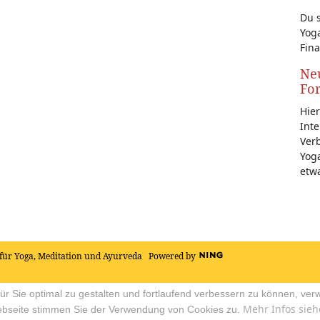
Du s
Yoga
Fina
Neu
Fo
Hier
Inte
Ver
Yoga
etw
für Yoga, Meditation und Ayurveda
Powered by
r Sie optimal zu gestalten und fortlaufend verbessern zu können, ver
Mehr Infos sieh
ebseite stimmen Sie der Verwendung von Cookies zu.