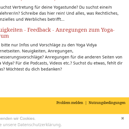
uchst Vertretung für deine Yogastunde? Du suchst eine/n
lehrer/in? Schreibe das hier rein! Und alles, was Rechtliches,
nzielles und Werbliches betrifft...
igkeiten - Feedback - Anregungen zum Yoga-
rum
 bitte nur Infos und Vorschläge zu den Yoga Vidya
rnetseiten. Neuigkeiten, Anregungen,
besserungsvorschläge? Anregungen für die anderen Seiten von
 Vidya? Für die Podcasts, Videos etc.? Suchst du etwas, fehlt dir
as? Möchtest du dich bedanken?
Problem melden
|
Nutzungsbedingungen
wenden wir Cookies.
✖
e unsere Datenschutzerklärung.