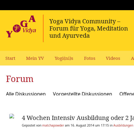
Start
Mein YV
Yogi(ni)s
Fotos
Videos
A
Forum
Alle Diskussionen
Vorgestellte Diskussionen
Offen
Meditation und Spiritualität
Sanskrit und Mantras
4 Wochen Intensiv Ausbildung oder 2 J
Yoga Psychologie und Psychologische Yogatherapie
A
Gepostet von
matchapowder
am 16. August 2014 um 17:15 in
Ausbildungen 
Ökologie, polit Engagement, soziale Verantwortung
Y