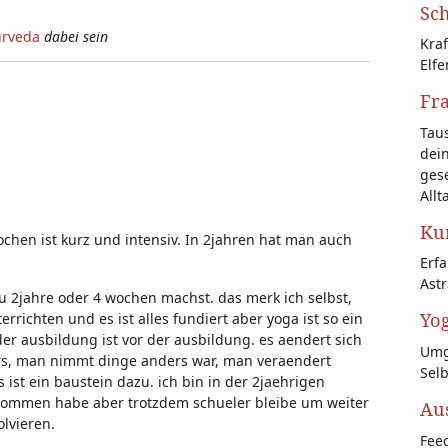
Sch
urveda
dabei sein
Kraf
Elfe
Fr
Tau
dein
gese
Allt
Kun
wochen ist kurz und intensiv. In 2jahren hat man auch
Erf
Astr
u 2jahre oder 4 wochen machst. das merk ich selbst,
Yog
richten und es ist alles fundiert aber yoga ist so ein
der ausbildung ist vor der ausbildung. es aendert sich
Umg
ders, man nimmt dinge anders war, man veraendert
Sel
ist ein baustein dazu. ich bin in der 2jaehrigen
kommen habe aber trotzdem schueler bleibe um weiter
Au
lvieren.
Feed