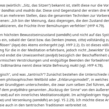
nas
(wörtlich: „Sitz, das Sitzen“) bekannt ist, stellt diese nur die V
r
bandhas
und
mudrās
dar. Diese sind Gegenstand der ersten drei K
tont an mehreren Stellen, dass die genannten Techniken zur Vorber
enen: „Ich bin der Meinung, dass diejenigen, die den Zustand de
aktizieren, die Früchte ihrer Bemühungen verfehlen“ (HYP 4.79).
den höchsten Bewusstseinszustand (
samādhi
) und nicht auf das Sys
n ein, sobald der Geist bzw. das Denken (
manas, citta
) vollständig z
lösen“ (
laya
) des Atems einhergeht (vgl. HYP 2.2). Es ist dieses völl
ür die in der Meditation erfahrbare, jedoch nicht „bewirkte“ Ei
and endet die Unwissenheit (
avidyā
) bezüglich der Beschaffenheit 
 karmischen Verstrickungen und endgültige Beenden der fortwähre
t. Svātmarāma nennt diese letzte Befreiung
mukti
(vgl. HYP 4.78).
isch“, und was „tantrisch“? Zunächst bestehen die Unterschiede i
dem philosophischen Weltbild oder „Erklärungsmodell“, in welches
wei Grundtypen unterscheiden, die zwar zum selben Ziel führen, a
uf dem
pratyāhāra
genannten „Rückzug der Sinne“ von den äußere
raṇā
) auf ein innerliches Meditationsobjekt. Im achtgliedrigen Yog
na
) und Versenkung (
samādhi
) an (vgl. YS 2.29). Ich möchte diese Ar
ie auch in den tantrischen Traditionen verbreitet ist.