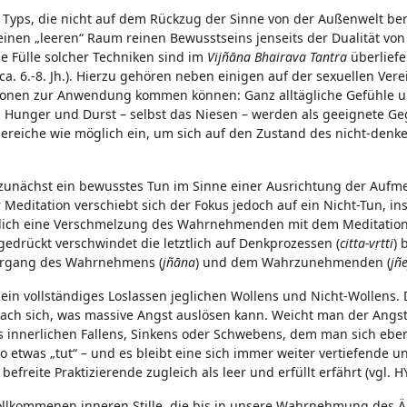
 Typs, die nicht auf dem Rückzug der Sinne von der Außenwelt be
 einen „leeren“ Raum reinen Bewusstseins jenseits der Dualität vo
ine Fülle solcher Techniken sind im
Vijñāna Bhairava Tantra
überliefe
. 6.-8. Jh.). Hierzu gehören neben einigen auf der sexuellen Ver
uationen zur Anwendung kommen können: Ganz alltägliche Gefühle 
Hunger und Durst – selbst das Niesen – werden als geeignete G
sbereiche wie möglich ein, um sich auf den Zustand des nicht-den
zunächst ein bewusstes Tun im Sinne einer Ausrichtung der Aufm
 Meditation verschiebt sich der Fokus jedoch auf ein Nicht-Tun, i
eßlich eine Verschmelzung des Wahrnehmenden mit dem Meditation
gedrückt verschwindet die letztlich auf Denkprozessen (
citta-vṛtti
) 
organg des Wahrnehmens (
jñāna
) und dem Wahrzunehmenden (
jñ
in vollständiges Loslassen jeglichen Wollens und Nicht-Wollens. D
ach sich, was massive Angst auslösen kann. Weicht man der Angst 
 innerlichen Fallens, Sinkens oder Schwebens, dem man sich eben
 etwas „tut“ – und es bleibt eine sich immer weiter vertiefende u
freite Praktizierende zugleich als leer und erfüllt erfährt (vgl. HY
vollkommenen inneren Stille, die bis in unsere Wahrnehmung des 