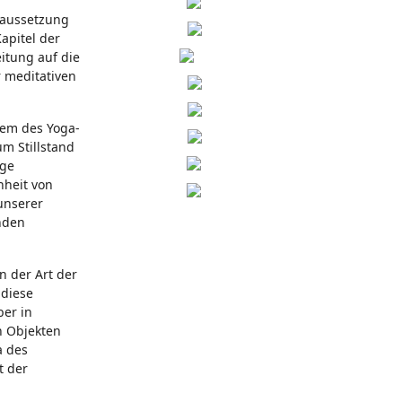
oraussetzung
apitel der
eitung auf die
r meditativen
tem des Yoga-
um Stillstand
ige
nheit von
unserer
nden
n der Art der
 diese
ber in
n Objekten
a des
t der