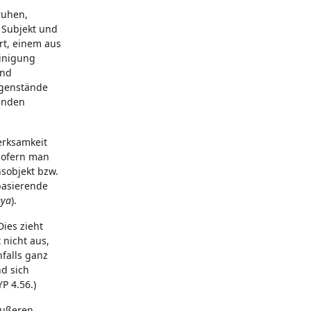
ruhen,
n Subjekt und
rt, einem aus
einigung
und
egenstände
kenden
erksamkeit
nsofern man
sobjekt bzw.
basierende
eya
).
ies zieht
nicht aus,
falls ganz
nd sich
P 4.56.)
Äußeren