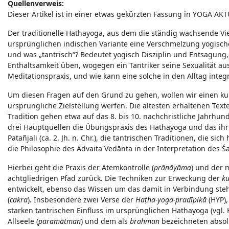
Quellenverweis:
Dieser Artikel ist in einer etwas gekürzten Fassung in YOGA AKT
Der traditionelle Hathayoga, aus dem die ständig wachsende Viel
ursprünglichen indischen Variante eine Verschmelzung yogischer
und was „tantrisch“? Bedeutet yogisch Disziplin und Entsagung,
Enthaltsamkeit üben, wogegen ein Tantriker seine Sexualität aus
Meditationspraxis, und wie kann eine solche in den Alltag integ
Um diesen Fragen auf den Grund zu gehen, wollen wir einen kur
ursprüngliche Zielstellung werfen. Die ältesten erhaltenen Te
Tradition gehen etwa auf das 8. bis 10. nachchristliche Jahrhun
drei Hauptquellen die Übungspraxis des Hathayoga und das ihr
Patañjali (ca. 2. Jh. n. Chr.), die tantrischen Traditionen, die s
die Philosophie des Advaita Vedānta in der Interpretation des Śaṅk
Hierbei geht die Praxis der Atemkontrolle (
prāṇāyāma
) und der 
achtgliedrigen Pfad zurück. Die Techniken zur Erweckung der
ku
entwickelt, ebenso das Wissen um das damit in Verbindung steh
(
cakra
). Insbesondere zwei Verse der
Haṭha-yoga-pradīpikā
(HYP),
starken tantrischen Einfluss im ursprünglichen Hathayoga (vgl. H
Allseele (
paramātman
) und dem als
brahman
bezeichneten absol