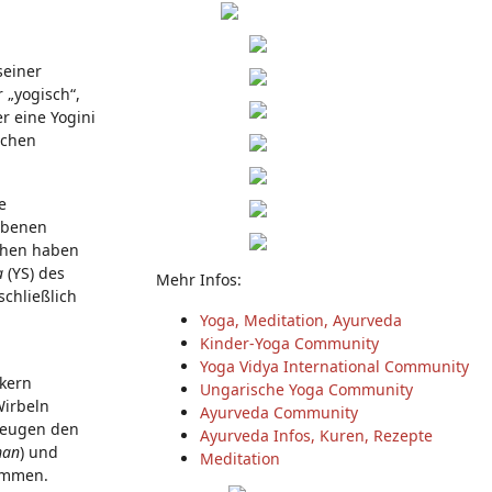
seiner
 „yogisch“,
r eine Yogini
schen
e
gebenen
chen haben
a
(YS) des
Mehr Infos:
schließlich
Yoga, Meditation, Ayurveda
Kinder-Yoga Community
Yoga Vidya International Community
kern
Ungarische Yoga Community
Wirbeln
Ayurveda Community
zeugen den
Ayurveda Infos, Kuren, Rezepte
man
) und
Meditation
ommen.