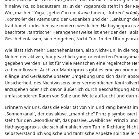
hineinwirkt, so bedeutsam ist? In der Yogapraxis steht in der
Wir „machen“ Yoga, „gehen“ in ein
āsana
hinein, „führen“
prāṇā
„Kontrolle“ des Atems und der Gedanken und der „Lenkung“ de
traditionell-indischen wie modern-westlichen Hathayogapraxis z
beachtete „tantrische“ Herangehensweise ist eher der des Taois
Geschehenlassen, sich Hingeben, Nicht-Tun. In der Übungspraxi
Wie lässt sich mehr Geschehenlassen, also Nicht-Tun, in die Yog
Neben der aktiven, hauptsächlich yang-orientierten Pranayam
gegeben werden. Es ist für viele Menschen eine regelrechte He
zu beeinflussen. Auch zur Mantrapraxis gibt es eine yin-orientie
Klänge und Geräusche unserer Umgebung und sich darin absorbi
Unsicherheit, des Nichtwissens oder vermeintlichen Kontrollver
anzugehen oder sich davon äußerlich durch Beschäftigung abzu
umfassenderen Raum von Stille und Weite auftaucht und darin 
Erinnern wir uns, dass die Polarität von Yin und Yang bereits i
„Sonnenkanal“, der das aktive, „männliche“ Prinzip symbolisier
steht für den „Mondkanal“, das passive, „weibliche“ Prinzip u
Hathayogapraxis, die sich allmählich vom Tun in Richtung Nich
selbstverständlich yogische und tantrische Aspekte spiritueller P