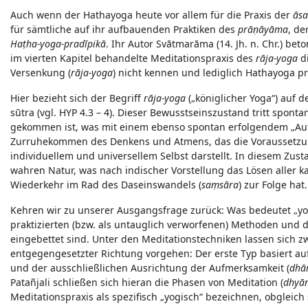
Auch wenn der Hathayoga heute vor allem für die Praxis der
āsa
für sämtliche auf ihr aufbauenden Praktiken des
prāṇāyāma
, de
Haṭha-yoga-pradīpikā
. Ihr Autor Svātmarāma (14. Jh. n. Chr.) be
im vierten Kapitel behandelte Meditationspraxis des
rāja-yoga
di
Versenkung (
rāja-yoga
) nicht kennen und lediglich Hathayoga pr
Hier bezieht sich der Begriff
rāja-yoga
(„königlicher Yoga“) auf 
sūtra (vgl. HYP 4.3 – 4). Dieser Bewusstseinszustand tritt sponta
gekommen ist, was mit einem ebenso spontan erfolgendem „Auf
Zurruhekommen des Denkens und Atmens, das die Voraussetzung f
individuellem und universellem Selbst darstellt. In diesem Zust
wahren Natur, was nach indischer Vorstellung das Lösen aller
Wiederkehr im Rad des Daseinswandels (
saṃsāra
) zur Folge ha
Kehren wir zu unserer Ausgangsfrage zurück: Was bedeutet „yog
praktizierten (bzw. als untauglich verworfenen) Methoden und 
eingebettet sind. Unter den Meditationstechniken lassen sich z
entgegengesetzter Richtung vorgehen: Der erste Typ basiert a
und der ausschließlichen Ausrichtung der Aufmerksamkeit (
dhā
Patañjali schließen sich hieran die Phasen von Meditation (
dhyā
Meditationspraxis als spezifisch „yogisch“ bezeichnen, obgleich s