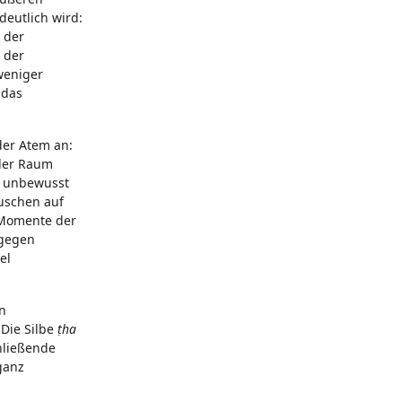
deutlich wird:
n der
n der
weniger
 das
der Atem an:
eder Raum
r unbewusst
auschen auf
 Momente der
agegen
el
en
 Die Silbe
ṭha
hließende
ganz