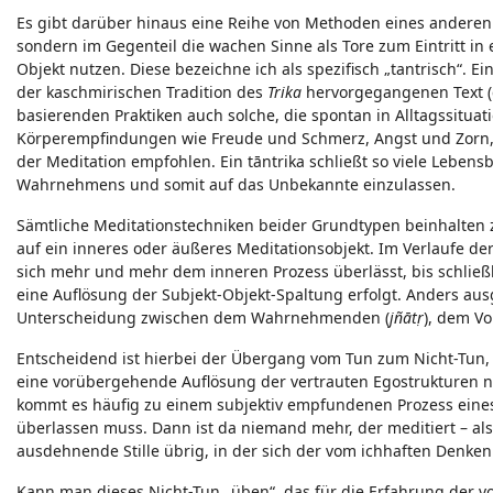
Es gibt darüber hinaus eine Reihe von Methoden eines anderen
sondern im Gegenteil die wachen Sinne als Tore zum Eintritt in
Objekt nutzen. Diese bezeichne ich als spezifisch „tantrisch“. E
der kaschmirischen Tradition des
Trika
hervorgegangenen Text (ca
basierenden Praktiken auch solche, die spontan in Alltagssit
Körperempfindungen wie Freude und Schmerz, Angst und Zorn, 
der Meditation empfohlen. Ein tāntrika schließt so viele Leben
Wahrnehmens und somit auf das Unbekannte einzulassen.
Sämtliche Meditationstechniken beider Grundtypen beinhalten 
auf ein inneres oder äußeres Meditationsobjekt. Im Verlaufe der
sich mehr und mehr dem inneren Prozess überlässt, bis schli
eine Auflösung der Subjekt-Objekt-Spaltung erfolgt. Anders aus
Unterscheidung zwischen dem Wahrnehmenden (
jñātṛ
), dem V
Entscheidend ist hierbei der Übergang vom Tun zum Nicht-Tun, e
eine vorübergehende Auflösung der vertrauten Egostrukturen n
kommt es häufig zu einem subjektiv empfundenen Prozess eines
überlassen muss. Dann ist da niemand mehr, der meditiert – also
ausdehnende Stille übrig, in der sich der vom ichhaften Denken be
Kann man dieses Nicht-Tun „üben“, das für die Erfahrung der 