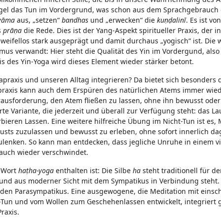
 Regel das Tun im Vordergrund, was schon aus dem Sprachgebrauch 
yāma
aus, „setzen“
bandhas
und „erwecken“ die
kuṇḍalinī
. Es ist vo
s
prāṇa
die Rede. Dies ist der Yang-Aspekt spiritueller Praxis, der i
weifellos stark ausgeprägt und damit durchaus „yogisch“ ist. Die 
mus verwandt: Hier steht die Qualität des Yin im Vordergund, also
s des Yin-Yoga wird dieses Element wieder stärker betont.
apraxis und unseren Alltag integrieren? Da bietet sich besonders 
apraxis kann auch dem Erspüren des natürlichen Atems immer wi
rausforderung, den Atem fließen zu lassen, ohne ihn bewusst ode
rte Variante, die jederzeit und überall zur Verfügung steht: das L
eren Lassen. Eine weitere hilfreiche Übung im Nicht-Tun ist es,
lusts zuzulassen und bewusst zu erleben, ohne sofort innerlich d
lenken. So kann man entdecken, dass jegliche Unruhe in einem vi
auch wieder verschwindet.
m Wort
haṭha-yoga
enthalten ist: Die Silbe
ha
steht traditionell für d
t und aus moderner Sicht mit dem Sympatikus in Verbindung steht.
nd den Parasympatikus. Eine ausgewogene, die Meditation mit einsc
t-Tun und vom Wollen zum Geschehenlassen entwickelt, integriert 
raxis.