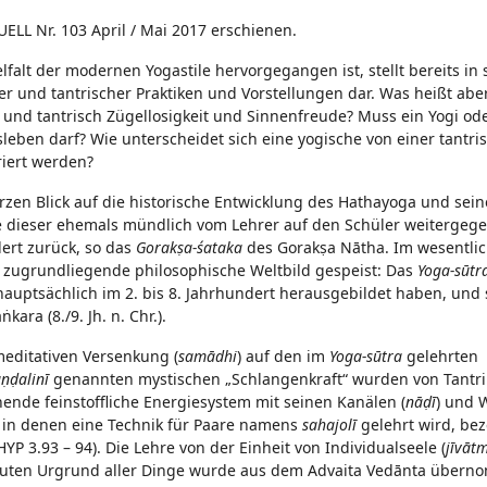
UELL Nr. 103 April / Mai 2017 erschienen.
falt der modernen Yogastile hervorgegangen ist, stellt bereits in 
 und tantrischer Praktiken und Vorstellungen dar. Was heißt aber
 und tantrisch Zügellosigkeit und Sinnenfreude? Muss ein Yogi ode
leben darf? Wie unterscheidet sich eine yogische von einer tantri
riert werden?
zen Blick auf die historische Entwicklung des Hathayoga und sein
xte dieser ehemals mündlich vom Lehrer auf den Schüler weiterge
dert zurück, so das
Gorakṣa-śataka
des Gorakṣa Nātha. Im wesentli
 zugrundliegende philosophische Weltbild gespeist: Das
Yoga-sūtr
ich hauptsächlich im 2. bis 8. Jahrhundert herausgebildet haben, und 
ara (8./9. Jh. n. Chr.).
meditativen Versenkung (
samādhi
) auf den im
Yoga-sūtra
gelehrten
ṇḍalinī
genannten mystischen „Schlangenkraft“ wurden von Tantri
ende feinstoffliche Energiesystem mit seinen Kanälen (
nāḍī
) und 
 in denen eine Technik für Paare namens
sahajolī
gelehrt wird, be
YP 3.93 – 94). Die Lehre von der Einheit von Individualseele (
jīvāt
uten Urgrund aller Dinge wurde aus dem Advaita Vedānta übern