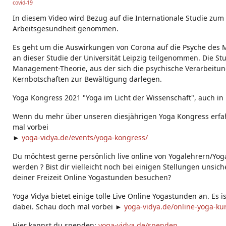
covid-19
g
s:
In diesem Video wird Bezug auf die Internationale Studie zum
Arbeitsgesundheit genommen.
Es geht um die Auswirkungen von Corona auf die Psyche des 
an dieser Studie der Universität Leipzig teilgenommen. Die S
Management-Theorie, aus der sich die psychische Verarbeitun
Kernbotschaften zur Bewältigung darlegen.
Yoga Kongress 2021 "Yoga im Licht der Wissenschaft", auch in h
Wenn du mehr über unseren diesjährigen Yoga Kongress erfa
mal vorbei
►
yoga-vidya.de/events/yoga-kongress/
Du möchtest gerne persönlich live online von Yogalehrern/Yog
werden ? Bist dir vielleicht noch bei einigen Stellungen unsic
deiner Freizeit Online Yogastunden besuchen?
Yoga Vidya bietet einige tolle Live Online Yogastunden an. Es i
dabei. Schau doch mal vorbei ►
yoga-vidya.de/online-yoga-ku
Hier kannst du spenden:
yoga-vidya.de/spenden