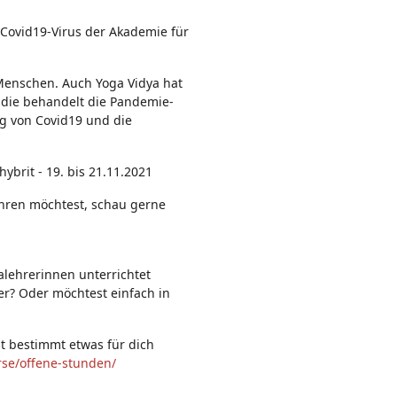
n:
 Covid19-Virus der Akademie für
Menschen. Auch Yoga Vidya hat
tudie behandelt die Pandemie-
g von Covid19 und die
ybrit - 19. bis 21.11.2021
hren möchtest, schau gerne
alehrerinnen unterrichtet
her? Oder möchtest einfach in
st bestimmt etwas für dich
rse/offene-stunden/