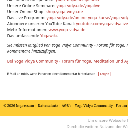
Unsere Online Seminare:
yoga-vidya.de/yogalive
Unser Online Shop:
shop.yoga-vidya.de
Das Live Programm:
yoga-vidya.de/online-yoga-kurse/yoga-vidy
Abonniere unseren YouTube Kanal:
youtube.com/yogavidyalive
Mehr Informationen:
www.yoga-vidya.de
Das umfassende
Yogawiki
.
Sie müssen Mitglied von Yoga Vidya Community - Forum für Yoga, 
Kommentare hinzuzufügen.
Bei Yoga Vidya Community - Forum für Yoga, Meditation und A
E-Mail an mich, wenn Personen einen Kommentar hinterlassen –
Folgen
© 2026
Impressum
|
Datenschutz
|
AGB's
| Yoga Vidya Community - Forum 
Um unsere Webseite fü
Durch die weitere Nutzung der W