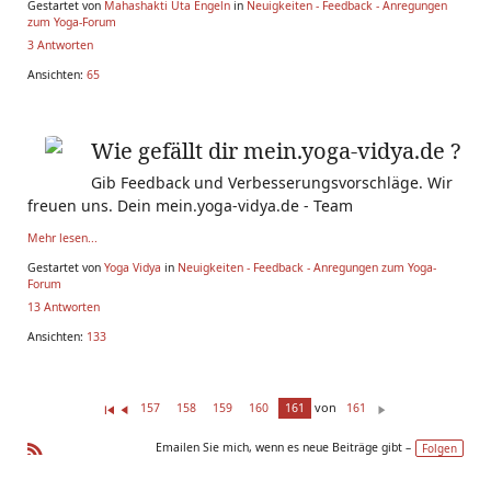
Gestartet von
Mahashakti Uta Engeln
in
Neuigkeiten - Feedback - Anregungen
zum Yoga-Forum
3 Antworten
Ansichten:
65
Wie gefällt dir mein.yoga-vidya.de ?
Gib Feedback und Verbesserungsvorschläge. Wir
freuen uns. Dein mein.yoga-vidya.de - Team
Mehr lesen...
Gestartet von
Yoga Vidya
in
Neuigkeiten - Feedback - Anregungen zum Yoga-
Forum
13 Antworten
Ansichten:
133
von
157
158
159
160
161
161
Er
Z
W
st
ur
ei
Emailen Sie mich, wenn es neue Beiträge gibt –
Folgen
e(
ü
te
R
r/
ck
r