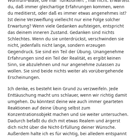
Wohlfühl-Blase, die mal "funktioniert", mal nicht. Erwartest
du, daß immer gleichartige Erfahrungen kommen, wenn
du meditierst, oder daß es immer etwas angenehmes ist?
Ist deine Verzweiflung vielleicht nur eine Folge solcher
Erwartung? Wenn viele Gedanken aufsteigen, entspricht
das deinem inneren Zustand. Gedanken sind nichts
Schlechtes. Wenn du sie unterdrückst, verschwinden sie
nicht, jedenfalls nicht lange, sondern erzeugen
Gegendruck. Sie sind ein Teil der Übung. Unangenehme
Erfahrungen sind ein Teil der Realität, es ergibt keinen
Sinn, sie abzulehnen und nur angenehme zulassen zu
wollen. Sie sind beide nichts weiter als vorübergehende
Erscheinungen.
Ich denke, es besteht kein Grund zu verzweifeln. Jede
Enttäuschung macht uns schlauer, wenn wir richtig damit
umgehen. Du könntest deine wie auch immer gearteten
Reaktionen auf deine Übung selbst zum
Konzentrationsobjekt machen und sie weiter untersuchen.
Dadurch befaßt du dich mit etwas Realem und ärgerst
dich nicht über die Nicht-Erfüllung deiner Wünsche.
Außerdem halte ich es für wichtig, bei alledem entspannt