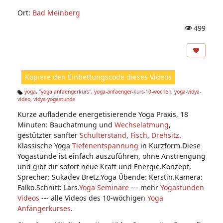
Ort:
Bad Meinberg
499
A
ns
ic
ht
Kopiere den Einbettungscode dieses Videos
e
n:
yoga
,
"yoga anfaengerkurs"
,
yoga-anfaenger-kurs-10-wochen
,
yoga-vidya-
video
,
vidya-yogastunde
Ta
g
Kurze aufladende energetisierende Yoga Praxis, 18
s:
Minuten: Bauchatmung und
Wechselatmung
,
gestützter sanfter
Schulterstand
,
Fisch
,
Drehsitz
.
Klassische Yoga
Tiefenentspannung
in Kurzform.Diese
Yogastunde ist einfach auszuführen, ohne Anstrengung
und gibt dir sofort neue Kraft und Energie.Konzept,
Sprecher: Sukadev Bretz.Yoga Übende: Kerstin.Kamera:
Falko.Schnitt: Lars.
Yoga Seminare
--- mehr
Yogastunden
Videos
--- alle Videos des 10-wöchigen
Yoga
Anfängerkurses
.